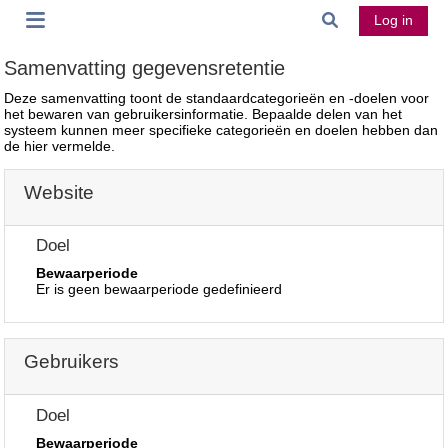
Ga naar hoofdinhoud
Schakel zoek 
Log in
Zijpaneel
Samenvatting gegevensretentie
Deze samenvatting toont de standaardcategorieën en -doelen voor
het bewaren van gebruikersinformatie. Bepaalde delen van het
systeem kunnen meer specifieke categorieën en doelen hebben dan
de hier vermelde.
Website
Doel
Bewaarperiode
Er is geen bewaarperiode gedefinieerd
Gebruikers
Doel
Bewaarperiode